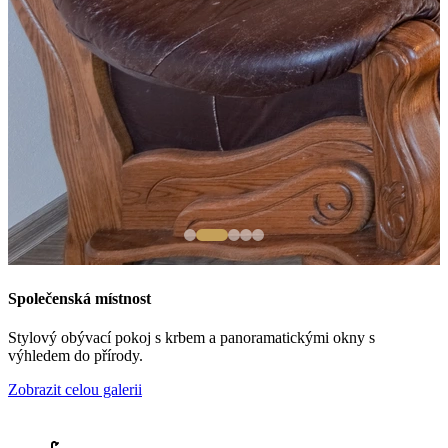
Společenská místnost
Stylový obývací pokoj s krbem a panoramatickými okny s
výhledem do přírody.
Zobrazit celou galerii