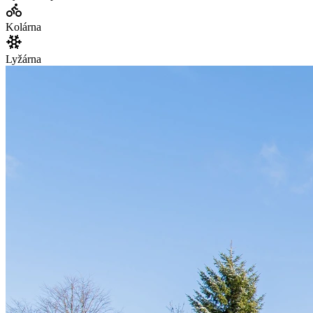
Kolárna
Lyžárna