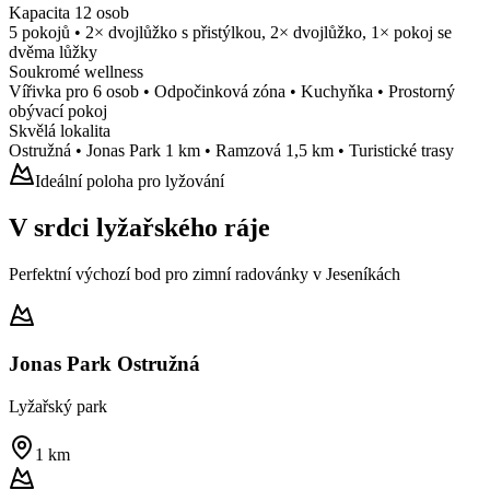
Kapacita 12 osob
5 pokojů • 2× dvojlůžko s přistýlkou, 2× dvojlůžko, 1× pokoj se
dvěma lůžky
Soukromé wellness
Vířivka pro 6 osob • Odpočinková zóna • Kuchyňka • Prostorný
obývací pokoj
Skvělá lokalita
Ostružná • Jonas Park 1 km • Ramzová 1,5 km • Turistické trasy
Ideální poloha pro lyžování
V srdci lyžařského ráje
Perfektní výchozí bod pro zimní radovánky v Jeseníkách
Jonas Park Ostružná
Lyžařský park
1 km